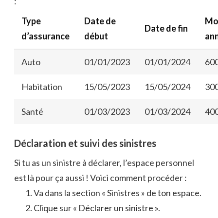
:
Type
Date de
Mo
Date de fin
d’assurance
début
an
Auto
01/01/2023
01/01/2024
600
Habitation
15/05/2023
15/05/2024
300
Santé
01/03/2023
01/03/2024
400
Déclaration et suivi des sinistres
Si tu as un sinistre à déclarer, l’espace personnel
est là pour ça aussi ! Voici comment procéder :
Va dans la section « Sinistres » de ton espace.
Clique sur « Déclarer un sinistre ».