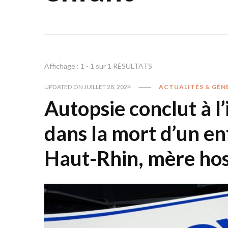
Affichage : 1 - 1 sur 1 RÉSULTATS
UPDATED ON
JUILLET 28, 2024
ACTUALITÉS & GÉN
Autopsie conclut à l’
dans la mort d’un en
Haut-Rhin, mère hos